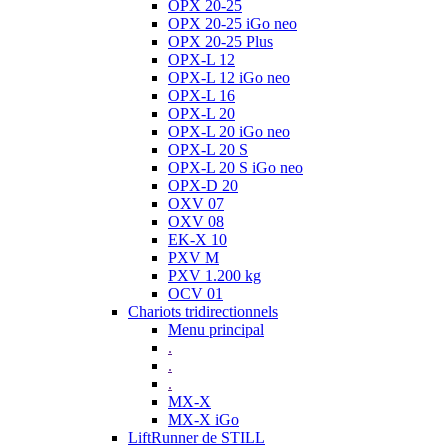
OPX 20-25
OPX 20-25 iGo neo
OPX 20-25 Plus
OPX-L 12
OPX-L 12 iGo neo
OPX-L 16
OPX-L 20
OPX-L 20 iGo neo
OPX-L 20 S
OPX-L 20 S iGo neo
OPX-D 20
OXV 07
OXV 08
EK-X 10
PXV M
PXV 1.200 kg
OCV 01
Chariots tridirectionnels
Menu principal
.
.
.
MX-X
MX-X iGo
LiftRunner de STILL