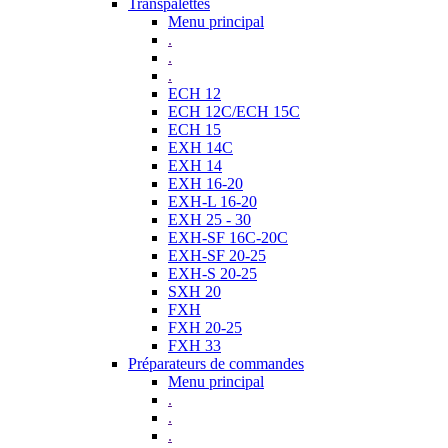
Transpalettes
Menu principal
.
.
.
ECH 12
ECH 12C/ECH 15C
ECH 15
EXH 14C
EXH 14
EXH 16-20
EXH-L 16-20
EXH 25 - 30
EXH-SF 16C-20C
EXH-SF 20-25
EXH-S 20-25
SXH 20
FXH
FXH 20-25
FXH 33
Préparateurs de commandes
Menu principal
.
.
.