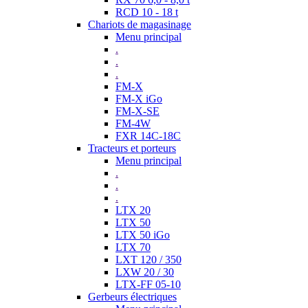
RCD 10 - 18 t
Chariots de magasinage
Menu principal
.
.
.
FM-X
FM-X iGo
FM-X-SE
FM-4W
FXR 14C-18C
Tracteurs et porteurs
Menu principal
.
.
.
LTX 20
LTX 50
LTX 50 iGo
LTX 70
LXT 120 / 350
LXW 20 / 30
LTX-FF 05-10
Gerbeurs électriques