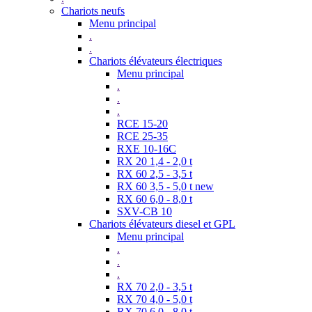
Chariots neufs
Menu principal
.
.
Chariots élévateurs électriques
Menu principal
.
.
.
RCE 15-20
RCE 25-35
RXE 10-16C
RX 20 1,4 - 2,0 t
RX 60 2,5 - 3,5 t
RX 60 3,5 - 5,0 t new
RX 60 6,0 - 8,0 t
SXV-CB 10
Chariots élévateurs diesel et GPL
Menu principal
.
.
.
RX 70 2,0 - 3,5 t
RX 70 4,0 - 5,0 t
RX 70 6,0 - 8,0 t