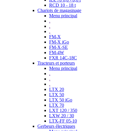
RCD 10 - 18 t
Chariots de magasinage
Menu principal
.
.
.
FM-X
FM-X iGo
FM-X-SE
FM-4W
FXR 14C-18C
Tracteurs et porteurs
Menu principal
.
.
.
LTX 20
LTX 50
LTX 50 iGo
LTX 70
LXT 120 / 350
LXW 20 / 30
LTX-FF 05-10
Gerbeurs électriques