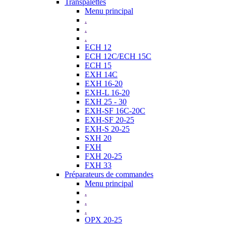
Transpalettes
Menu principal
.
.
.
ECH 12
ECH 12C/ECH 15C
ECH 15
EXH 14C
EXH 16-20
EXH-L 16-20
EXH 25 - 30
EXH-SF 16C-20C
EXH-SF 20-25
EXH-S 20-25
SXH 20
FXH
FXH 20-25
FXH 33
Préparateurs de commandes
Menu principal
.
.
.
OPX 20-25