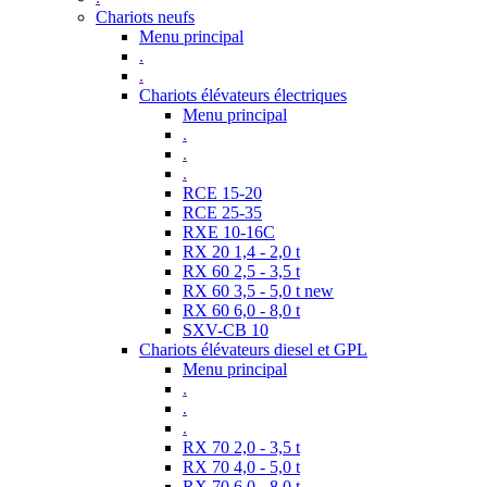
Chariots neufs
Menu principal
.
.
Chariots élévateurs électriques
Menu principal
.
.
.
RCE 15-20
RCE 25-35
RXE 10-16C
RX 20 1,4 - 2,0 t
RX 60 2,5 - 3,5 t
RX 60 3,5 - 5,0 t new
RX 60 6,0 - 8,0 t
SXV-CB 10
Chariots élévateurs diesel et GPL
Menu principal
.
.
.
RX 70 2,0 - 3,5 t
RX 70 4,0 - 5,0 t
RX 70 6,0 - 8,0 t