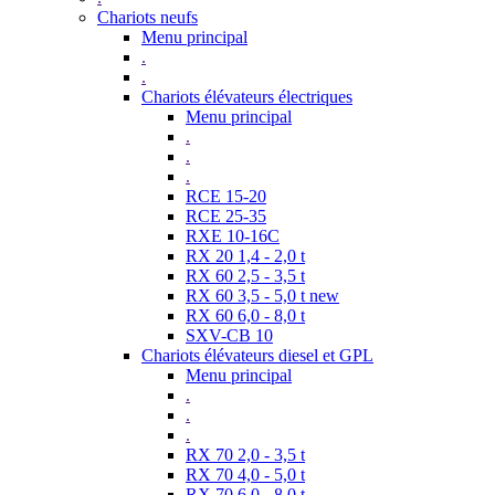
Chariots neufs
Menu principal
.
.
Chariots élévateurs électriques
Menu principal
.
.
.
RCE 15-20
RCE 25-35
RXE 10-16C
RX 20 1,4 - 2,0 t
RX 60 2,5 - 3,5 t
RX 60 3,5 - 5,0 t new
RX 60 6,0 - 8,0 t
SXV-CB 10
Chariots élévateurs diesel et GPL
Menu principal
.
.
.
RX 70 2,0 - 3,5 t
RX 70 4,0 - 5,0 t
RX 70 6,0 - 8,0 t