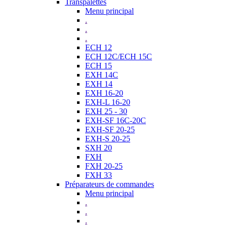
Transpalettes
Menu principal
.
.
.
ECH 12
ECH 12C/ECH 15C
ECH 15
EXH 14C
EXH 14
EXH 16-20
EXH-L 16-20
EXH 25 - 30
EXH-SF 16C-20C
EXH-SF 20-25
EXH-S 20-25
SXH 20
FXH
FXH 20-25
FXH 33
Préparateurs de commandes
Menu principal
.
.
.