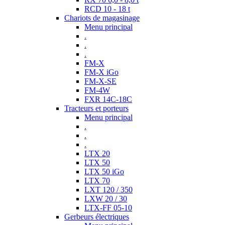
RCD 10 - 18 t
Chariots de magasinage
Menu principal
.
.
.
FM-X
FM-X iGo
FM-X-SE
FM-4W
FXR 14C-18C
Tracteurs et porteurs
Menu principal
.
.
.
LTX 20
LTX 50
LTX 50 iGo
LTX 70
LXT 120 / 350
LXW 20 / 30
LTX-FF 05-10
Gerbeurs électriques