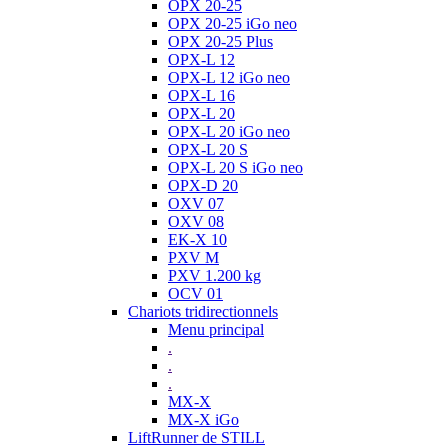
OPX 20-25
OPX 20-25 iGo neo
OPX 20-25 Plus
OPX-L 12
OPX-L 12 iGo neo
OPX-L 16
OPX-L 20
OPX-L 20 iGo neo
OPX-L 20 S
OPX-L 20 S iGo neo
OPX-D 20
OXV 07
OXV 08
EK-X 10
PXV M
PXV 1.200 kg
OCV 01
Chariots tridirectionnels
Menu principal
.
.
.
MX-X
MX-X iGo
LiftRunner de STILL