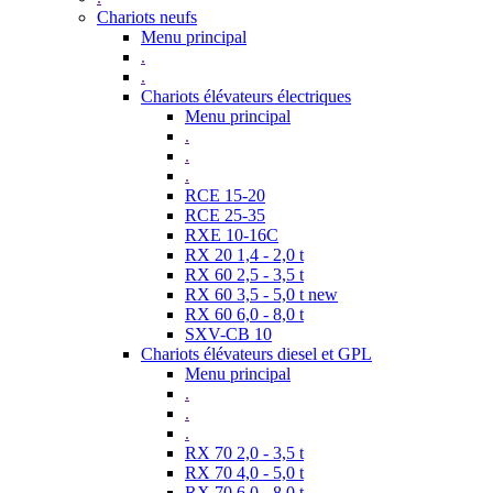
Chariots neufs
Menu principal
.
.
Chariots élévateurs électriques
Menu principal
.
.
.
RCE 15-20
RCE 25-35
RXE 10-16C
RX 20 1,4 - 2,0 t
RX 60 2,5 - 3,5 t
RX 60 3,5 - 5,0 t new
RX 60 6,0 - 8,0 t
SXV-CB 10
Chariots élévateurs diesel et GPL
Menu principal
.
.
.
RX 70 2,0 - 3,5 t
RX 70 4,0 - 5,0 t
RX 70 6,0 - 8,0 t