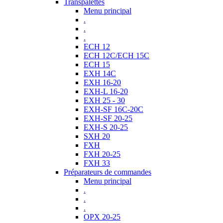
Transpalettes
Menu principal
.
.
.
ECH 12
ECH 12C/ECH 15C
ECH 15
EXH 14C
EXH 16-20
EXH-L 16-20
EXH 25 - 30
EXH-SF 16C-20C
EXH-SF 20-25
EXH-S 20-25
SXH 20
FXH
FXH 20-25
FXH 33
Préparateurs de commandes
Menu principal
.
.
.
OPX 20-25