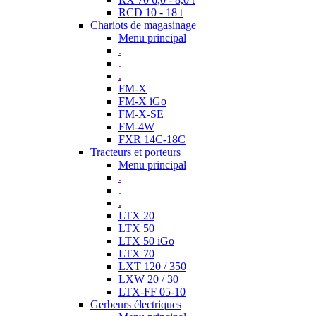
RCD 10 - 18 t
Chariots de magasinage
Menu principal
.
.
.
FM-X
FM-X iGo
FM-X-SE
FM-4W
FXR 14C-18C
Tracteurs et porteurs
Menu principal
.
.
.
LTX 20
LTX 50
LTX 50 iGo
LTX 70
LXT 120 / 350
LXW 20 / 30
LTX-FF 05-10
Gerbeurs électriques